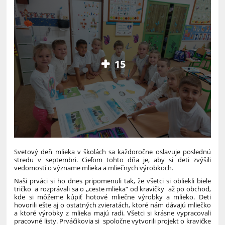
15
Svetový deň mlieka v školách sa každoročne oslavuje poslednú
stredu v septembri. Cieľom tohto dňa je, aby si deti zvýšili
vedomosti o význame mlieka a mliečnych výrobkoch.
Naši prváci si ho dnes pripomenuli tak, že všetci si obliekli biele
tričko a rozprávali sa o ,,ceste mlieka“ od kravičky až po obchod,
kde si môžeme kúpiť hotové mliečne výrobky a mlieko. Deti
hovorili ešte aj o ostatných zvieratách, ktoré nám dávajú mliečko
a ktoré výrobky z mlieka majú radi. Všetci si krásne vypracovali
pracovné listy. Prváčikovia si spoločne vytvorili projekt o kravičke