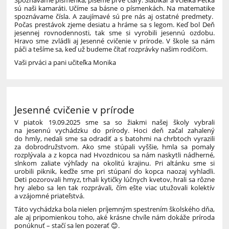
Spoznávame písmenká, píšeme prvé čiary. Šlabikár a včielka Peťka
sú naši kamaráti. Učíme sa básne o písmenkách. Na matematike
spoznávame čísla. A zaujímavé sú pre nás aj ostatné predmety.
Počas prestávok zjeme desiatu a hráme sa s legom. Keď bol Deň
jesennej rovnodennosti, tak sme si vyrobili jesennú ozdobu.
Hravo sme zvládli aj Jesenné cvičenie v prírode. V škole sa nám
páči a tešíme sa, keď už budeme čítať rozprávky našim rodičom.
Vaši prváci a pani učiteľka Monika
Jesenné cvičenie v prírode
V piatok 19.09.2025 sme sa so žiakmi našej školy vybrali
na jesennú vychádzku do prírody. Hoci deň začal zahalený
do hmly, nedali sme sa odradiť a s batohmi na chrbtoch vyrazili
za dobrodružstvom. Ako sme stúpali vyššie, hmla sa pomaly
rozplývala a z kopca nad Hvozdnicou sa nám naskytli nádherné,
slnkom zaliate výhľady na okolitú krajinu. Pri altánku sme si
urobili piknik, keďže sme pri stúpaní do kopca naozaj vyhladli.
Deti pozorovali hmyz, trhali kytičky lúčnych kvetov, hrali sa rôzne
hry alebo sa len tak rozprávali, čím ešte viac utužovali kolektív
a vzájomné priateľstvá.
Táto vychádzka bola nielen príjemným spestrením školského dňa,
ale aj pripomienkou toho, aké krásne chvíle nám dokáže príroda
ponúknuť – stačí sa len pozerať 😊.