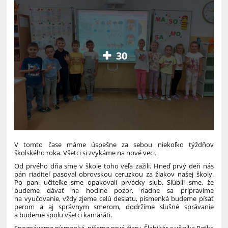
30
V tomto čase máme úspešne za sebou niekoľko týždňov
školského roka. Všetci si zvykáme na nové veci.
Od prvého dňa sme v škole toho veľa zažili. Hneď prvý deň nás
pán riaditeľ pasoval obrovskou ceruzkou za žiakov našej školy.
Po pani učiteľke sme opakovali prvácky sľub. Sľúbili sme, že
budeme dávať na hodine pozor, riadne sa pripravíme
na vyučovanie, vždy zjeme celú desiatu, písmenká budeme písať
perom a aj správnym smerom, dodržíme slušné správanie
a budeme spolu všetci kamaráti.