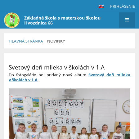
PRIHLÁSENIE
Základná škola s materskou školou
Hvozdnica 66
HLAVNÁ STRÁNKA
NOVINKY
Novinky
Svetový deň mlieka v školách v 1.A
Do fotogalérie bol pridaný nový album
Svetový deň mlieka
v školách v 1.A
.