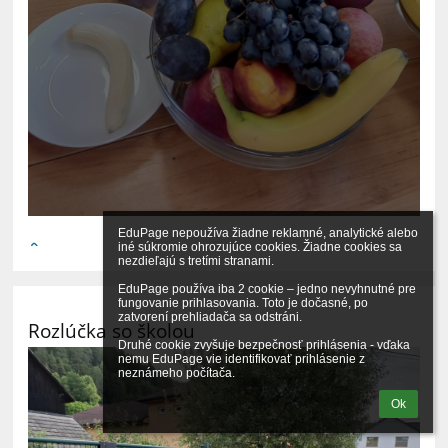
EduPage nepoužíva žiadne reklamné, analytické alebo 
iné súkromie ohrozujúce cookies. Žiadne cookies sa 
nezdieľajú s tretími stranami.

EduPage používa iba 2 cookie – jedno nevyhnutné pre 
fungovanie prihlasovania. Toto je dočasné, po 
zatvorení prehliadača sa odstráni.

Rozlúčka so školou
Druhé cookie zvyšuje bezpečnosť prihlásenia - vďaka 
nemu EduPage vie identifikovať prihlásenie z 
neznámeho počítača.
Ok