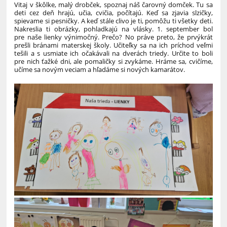
Vitaj v škôlke, malý drobček, spoznaj náš čarovný domček. Tu sa
deti cez deň hrajú, učia, cvičia, počítajú. Keď sa zjavia slzičky,
spievame si pesničky. A keď stále clivo je ti, pomôžu ti všetky deti.
Nakreslia ti obrázky, pohladkajú na vlásky. 1. september bol
pre naše lienky výnimočný. Prečo? No práve preto, že prvýkrát
prešli bránami materskej školy. Učiteľky sa na ich príchod veľmi
tešili a s usmiate ich očakávali na dverách triedy. Určite to boli
pre nich ťažké dni, ale pomaličky si zvykáme. Hráme sa, cvičíme,
učíme sa novým veciam a hľadáme si nových kamarátov.