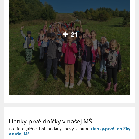
21
Lienky-prvé dníčky v našej MŠ
Do fotogalérie bol pridaný nový album
Lienky-prvé dníčky
v našej MŠ
.