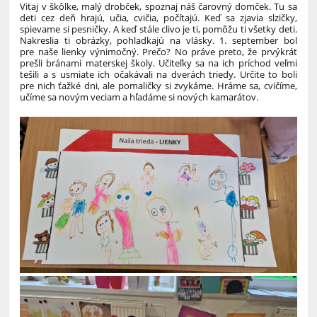
Vitaj v škôlke, malý drobček, spoznaj náš čarovný domček. Tu sa
deti cez deň hrajú, učia, cvičia, počítajú. Keď sa zjavia slzičky,
spievame si pesničky. A keď stále clivo je ti, pomôžu ti všetky deti.
Nakreslia ti obrázky, pohladkajú na vlásky. 1. september bol
pre naše lienky výnimočný. Prečo? No práve preto, že prvýkrát
prešli bránami materskej školy. Učiteľky sa na ich príchod veľmi
tešili a s usmiate ich očakávali na dverách triedy. Určite to boli
pre nich ťažké dni, ale pomaličky si zvykáme. Hráme sa, cvičíme,
učíme sa novým veciam a hľadáme si nových kamarátov.