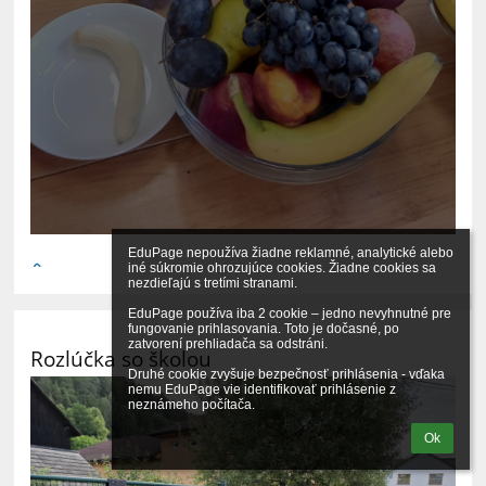
EduPage nepoužíva žiadne reklamné, analytické alebo 
iné súkromie ohrozujúce cookies. Žiadne cookies sa 
nezdieľajú s tretími stranami.

EduPage používa iba 2 cookie – jedno nevyhnutné pre 
fungovanie prihlasovania. Toto je dočasné, po 
zatvorení prehliadača sa odstráni.

Rozlúčka so školou
Druhé cookie zvyšuje bezpečnosť prihlásenia - vďaka 
nemu EduPage vie identifikovať prihlásenie z 
neznámeho počítača.
Ok