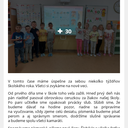
30
V tomto čase máme úspešne za sebou niekoľko týždňov
školského roka. Všetci si zvykáme na nové veci.
Od prvého dňa sme v škole toho veľa zažili. Hneď prvý deň nás
pán riaditeľ pasoval obrovskou ceruzkou za žiakov našej školy.
Po pani učiteľke sme opakovali prvácky sľub. Sľúbili sme, že
budeme dávať na hodine pozor, riadne sa pripravíme
na vyučovanie, vždy zjeme celú desiatu, písmenká budeme písať
perom a aj správnym smerom, dodržíme slušné správanie
a budeme spolu všetci kamaráti.