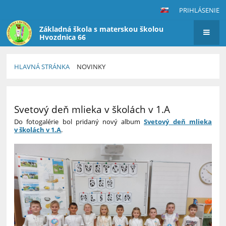
PRIHLÁSENIE
Základná škola s materskou školou
Hvozdnica 66
HLAVNÁ STRÁNKA
NOVINKY
Novinky
Svetový deň mlieka v školách v 1.A
Do fotogalérie bol pridaný nový album
Svetový deň mlieka
v školách v 1.A
.