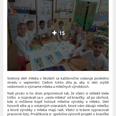
15
Svetový deň mlieka v školách sa každoročne oslavuje poslednú
stredu v septembri. Cieľom tohto dňa je, aby si deti zvýšili
vedomosti o význame mlieka a mliečnych výrobkoch.
Naši prváci si ho dnes pripomenuli tak, že všetci si obliekli biele
tričko a rozprávali sa o ,,ceste mlieka“ od kravičky až po obchod,
kde si môžeme kúpiť hotové mliečne výrobky a mlieko. Deti
hovorili ešte aj o ostatných zvieratách, ktoré nám dávajú mliečko
a ktoré výrobky z mlieka majú radi. Všetci si krásne vypracovali
pracovné listy. Prváčikovia si spoločne vytvorili projekt o kravičke