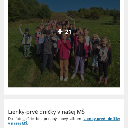
21
Lienky-prvé dníčky v našej MŠ
Do fotogalérie bol pridaný nový album
Lienky-prvé dníčky
v našej MŠ
.