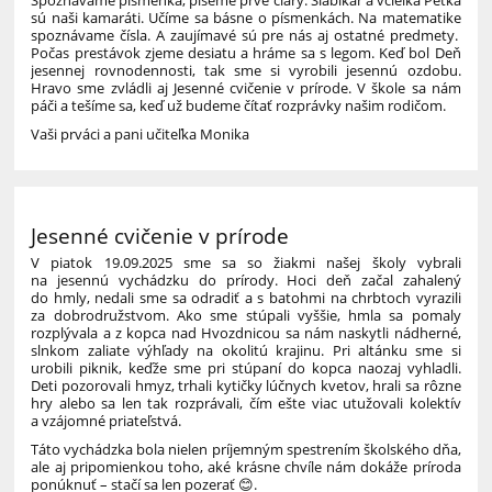
Spoznávame písmenká, píšeme prvé čiary. Šlabikár a včielka Peťka
sú naši kamaráti. Učíme sa básne o písmenkách. Na matematike
spoznávame čísla. A zaujímavé sú pre nás aj ostatné predmety.
Počas prestávok zjeme desiatu a hráme sa s legom. Keď bol Deň
jesennej rovnodennosti, tak sme si vyrobili jesennú ozdobu.
Hravo sme zvládli aj Jesenné cvičenie v prírode. V škole sa nám
páči a tešíme sa, keď už budeme čítať rozprávky našim rodičom.
Vaši prváci a pani učiteľka Monika
Jesenné cvičenie v prírode
V piatok 19.09.2025 sme sa so žiakmi našej školy vybrali
na jesennú vychádzku do prírody. Hoci deň začal zahalený
do hmly, nedali sme sa odradiť a s batohmi na chrbtoch vyrazili
za dobrodružstvom. Ako sme stúpali vyššie, hmla sa pomaly
rozplývala a z kopca nad Hvozdnicou sa nám naskytli nádherné,
slnkom zaliate výhľady na okolitú krajinu. Pri altánku sme si
urobili piknik, keďže sme pri stúpaní do kopca naozaj vyhladli.
Deti pozorovali hmyz, trhali kytičky lúčnych kvetov, hrali sa rôzne
hry alebo sa len tak rozprávali, čím ešte viac utužovali kolektív
a vzájomné priateľstvá.
Táto vychádzka bola nielen príjemným spestrením školského dňa,
ale aj pripomienkou toho, aké krásne chvíle nám dokáže príroda
ponúknuť – stačí sa len pozerať 😊.