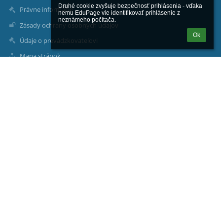
Druhé cookie zvyšuje bezpečnosť prihlásenia - vďaka 
Právne informácie
nemu EduPage vie identifikovať prihlásenie z 
neznámeho počítača.
Zásady ochrany osobných údajov
Ok
Údaje o prevádzkovateľovi
Mapa stránok
O nás
Kontakt
Novinky
Kontakty
Základná škola s materskou školou Hvozdnica 66
skola@zshvozdnica.sk
antongabriel09@gmail.com
+421 911 579 012
+421 x 5579 012, +421 911 579 012
Hvozdnica 66