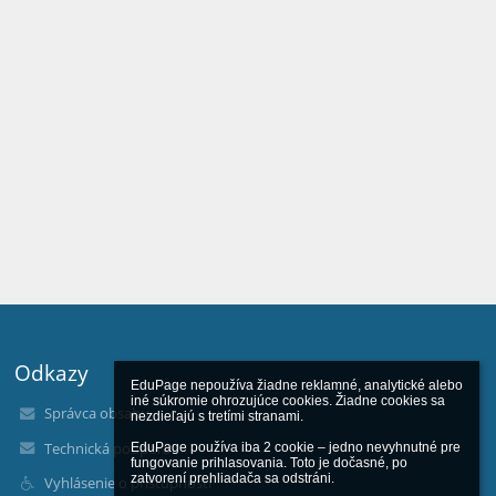
Odkazy
EduPage nepoužíva žiadne reklamné, analytické alebo 
iné súkromie ohrozujúce cookies. Žiadne cookies sa 
Správca obsahu
nezdieľajú s tretími stranami.

Technická podpora
EduPage používa iba 2 cookie – jedno nevyhnutné pre 
fungovanie prihlasovania. Toto je dočasné, po 
zatvorení prehliadača sa odstráni.

Vyhlásenie o prístupnosti